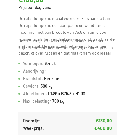
Prijs per dag vanaf
De rubsdumper is ideaal voor elke klus aan de tuin!
De rupsdumper is een compacte en wendbare
machine, met een breedte van 75,8 cm en is voor
klussen zoals het verplaatsen van grond, zand, aarde
Heeft u vragen of wilt u graag advies, neem dan
en tuinafval. De naam zegt het al de rubsdumper
vrijblijvend contact met ons op. Wij denken graag met
beschikt over rupsen en dat maakt hem ook ideaal
u mee!
voor drassige en bergachtige terreinen.
Vermogen:
9,4 pk
Aandrijving:
Brandstof:
Benzine
Gewicht:
580
kg
Afmetingen:
L1.86 x B75.8 x H1.30
Max. belasting:
700
kg
Dagprijs:
€130,00
Weekprijs:
€400,00