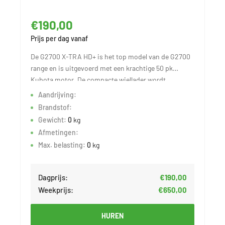
€190,00
Prijs per dag vanaf
De G2700 X-TRA HD+ is het top model van de G2700
range en is uitgevoerd met een krachtige 50 pk
Kubota motor. De compacte wiellader wordt
aangedreven door 12 tons planetaire assen met
Aandrijving:
elektrisch inschakelbare 100% sper op beide assen.
Brandstof:
Dit geeft de GIANT kniklader een trekkracht van
Gewicht:
0
kg
28.000 N en maximale rijsnelheid van 30 km/h.
Afmetingen:
Max. belasting:
0
kg
Te huren met palletvork of grondbak
Dagprijs:
€190,00
Weekprijs:
€650,00
HUREN