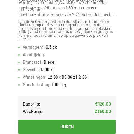
eigen gewicht van 1125 kg. De Kubota heeft een
Wordt geleverd met 3 graafbakken: 220 mm, 400
maximale graafdiepte van 1.80 meter en een
mm, 800mm
maximale uitstorthoogte van 2.21 meter. Het speciale
aan deze Graafmachine is dat hij maar liefst 99 cm
Heeft u vragen of wilt u graag advies, neem dan
breed is en dit betekend dat hij door smalle plekken
vrijblijvend contact met ons op. Wij denken graag met
kan manoeuvreren en zo op de gewenste plek kan
u mee!
komen.
Vermogen:
10,3 pk
Aandrijving:
Brandstof:
Diesel
Gewicht:
1.100
kg
Afmetingen:
L2.98 x B0.86 x H2.26
Max. belasting:
1.100
kg
Dagprijs:
€120,00
Weekprijs:
€350,00
HUREN