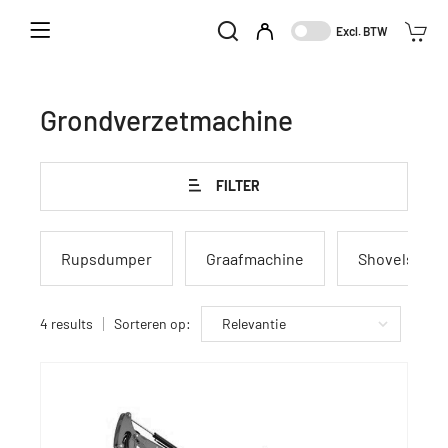
Home
Aanbod
Grondverzetmachine
Excl. BTW
Grondverzetmachine
FILTER
Rupsdumper
Graafmachine
Shovels/ Wie
4 results
Sorteren op: