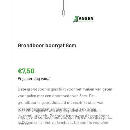
Grondboor boorgat 8cm
€7,50
Prijs per dag vanaf
Deze grondboor is geschikt voor het maken van gaten
voor palen met een doorsnede van 8cm. De
grondboor is geproduceerd uit verzinkt staal wat
roesten tegengaat en hierdoor dus een lange
Heeft u vragen of wilt u graag advies, neem dan
levensduur heeft. De totale lengte van de grondboor
vrijblijvend contact met ons op. Wij denken graag met
is 122cm en is niet verlengbaar. De boor is voorzien
u mee!
van rubberen antislip handvaten.