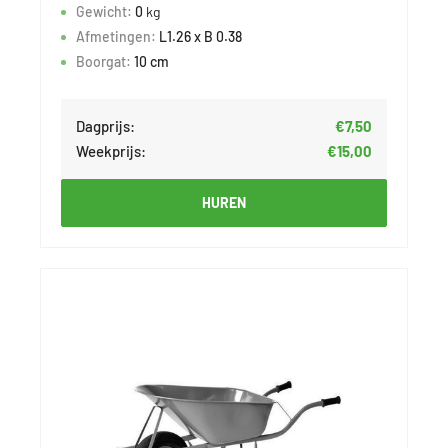
Gewicht:
0
kg
Afmetingen:
L1.26 x B 0.38
Boorgat:
10 cm
Dagprijs:
€7,50
Weekprijs:
€15,00
HUREN