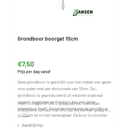
Grondboor boorgat 10cm
€7,50
Prijs per dag vanaf
Deze grondboor is geschikt voor het maken van gaten
voor palen met een doorsnede van 10cm. De
grondboor is geproduceerd uit verzinkt staal wat
roesten tegengaat en hierdoor dus een lange
Heeft u vragen of wilt u graag advies, neem dan
levensduur heeft. De totale lengte van de grondboor
vrijblijvend contact met ons op. Wij denken graag met
is 122cm en is niet verlengbaar. De boor is voorzien
u mee!
van rubberen antislip handvaten.
Aandrijving: