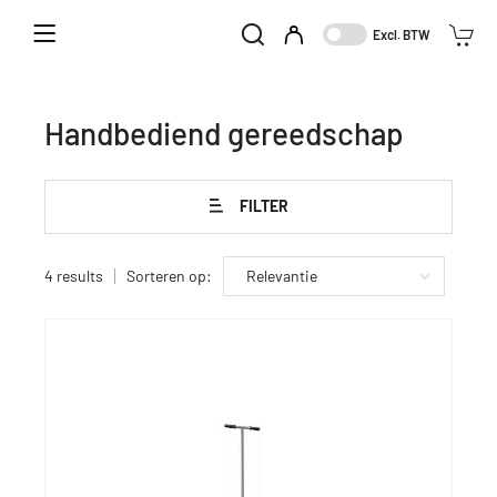
Home
Aanbod
Tuingereedschap
Excl. BTW
Handbediend gereedschap
Handbediend gereedschap
FILTER
4 results
Sorteren op: