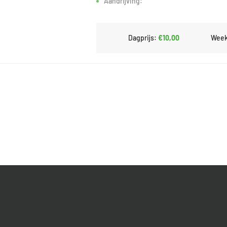
Aandrijving:
Dagprijs:
€10,00
Week