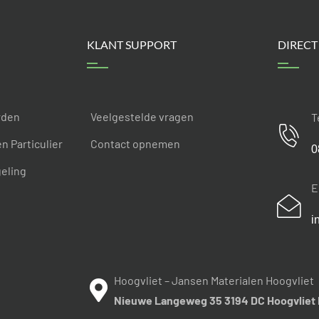
KLANT SUPPORT
DIRECT
rden
Veelgestelde vragen
T
 Particulier
Contact opnemen
0
geling
E
i
Hoogvliet – Jansen Materialen Hoogvliet
Nieuwe Langeweg 35 3194 DC Hoogvliet 