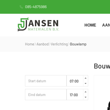
085-4875986
HOME
AA
Home
Aanbod
Verlichting
Bouwlamp
Bouw
Huurperiode