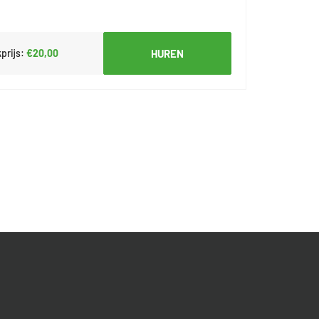
prijs:
€20,00
HUREN