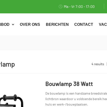
Ma - Vr 7:00 - 17:00
NBOD
OVER ONS
BERICHTEN
CONTACT
VAC
lamp
4 results
Bouwlamp 38 Watt
De bouwlamp is een handzame breedstrale
lichtbron waardoor u voldoende bereik he
huis en werk-/bouwplaatsen.