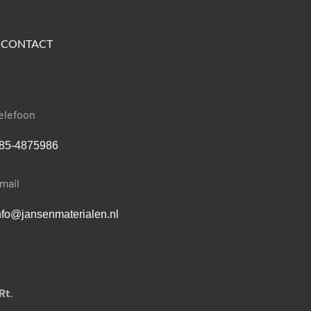
 CONTACT
elefoon
85-4875986
mail
nfo@jansenmaterialen.nl
Rt.