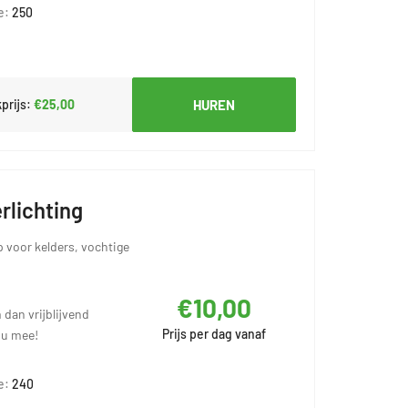
e:
250
prijs:
€25,00
HUREN
rlichting
 voor kelders, vochtige
€10,00
 dan vrijblijvend
Prijs per dag vanaf
 u mee!
e:
240