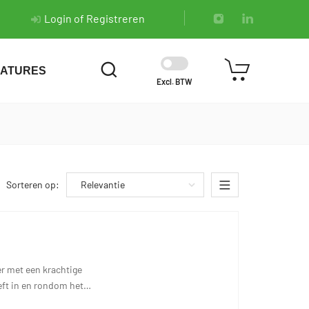
Login of Registreren
ATURES
Excl. BTW
Sorteren op:
r met een krachtige
eft in en rondom het