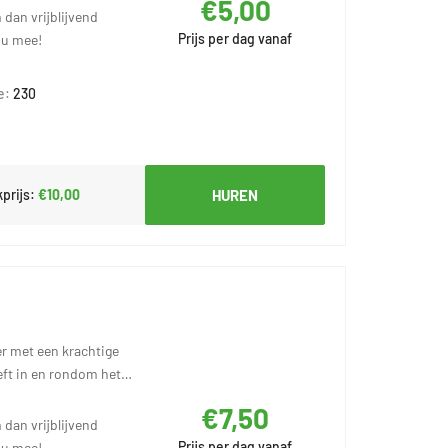
€5,00
 dan vrijblijvend
Prijs per dag vanaf
 u mee!
e:
230
prijs:
€10,00
HUREN
r met een krachtige
eft in en rondom het
€7,50
 dan vrijblijvend
Prijs per dag vanaf
 u mee!