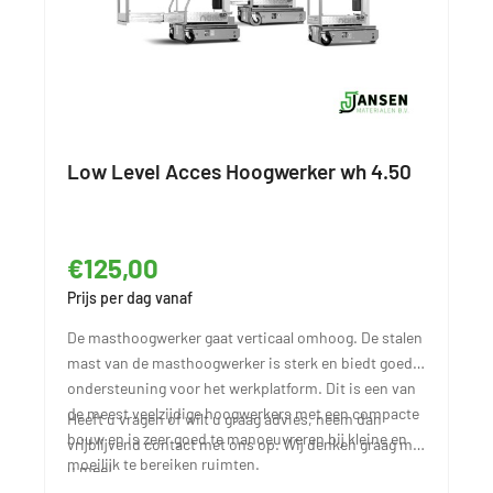
Low Level Acces Hoogwerker wh 4.50
€125,00
Prijs per dag vanaf
De masthoogwerker gaat verticaal omhoog. De stalen
mast van de masthoogwerker is sterk en biedt goede
ondersteuning voor het werkplatform. Dit is een van
de meest veelzijdige hoogwerkers met een compacte
Heeft u vragen of wilt u graag advies, neem dan
bouw en is zeer goed te manoeuvreren bij kleine en
vrijblijvend contact met ons op. Wij denken graag met
moeilijk te bereiken ruimten.
u mee!