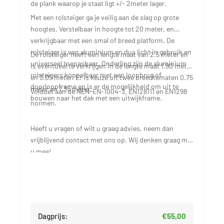
de plank waarop je staat ligt +/- 2meter lager.
Met een rolsteiger ga je veilig aan de slag op grote
hoogtes. Verstelbaar in hoogte tot 20 meter, en
verkrijgbaar met een smal of breed platform. De
rolsteiger is van aluminium en dus licht in gebruik en
De rolsteiger heeft een lengte maat van 2.5 meter en
universeel toepasbaar. Onderling zijn de aluminium
is eventueel te verkrijgen in de lengte maat 1.90 meter
rolsteigers koppelbaar met een loopbrug of
en 3.05 meter. Er is keuze uit twee breedtematen 0.75
doorloopframe en is er de mogelijkheid om uit te
meter en 1.35 meter.
Voldoet aan de NEN-EN-1004-3, EN128111 en EN1298
bouwen naar het dak met een uitwijkframe.
normen.
Heeft u vragen of wilt u graag advies, neem dan
vrijblijvend contact met ons op. Wij denken graag met
u mee!
Dagprijs:
€55,00