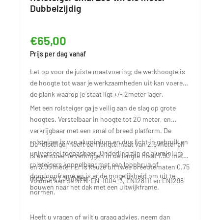
Dubbelzijdig
€65,00
Prijs per dag vanaf
Let op voor de juiste maatvoering; de werkhoogte is
de hoogte tot waar je werkzaamheden uit kan voeren,
de plank waarop je staat ligt +/- 2meter lager.
Met een rolsteiger ga je veilig aan de slag op grote
hoogtes. Verstelbaar in hoogte tot 20 meter, en
verkrijgbaar met een smal of breed platform. De
rolsteiger is van aluminium en dus licht in gebruik en
De rolsteiger heeft een lengte maat van 2.5 meter en
universeel toepasbaar. Onderling zijn de aluminium
is eventueel te verkrijgen in de lengte maat 1.90 meter
rolsteigers koppelbaar met een loopbrug of
en 3.05 meter. Er is keuze uit twee breedtematen 0.75
doorloopframe en is er de mogelijkheid om uit te
meter en 1.35 meter.
Voldoet aan de NEN-EN-1004-3, EN128111 en EN1298
bouwen naar het dak met een uitwijkframe.
normen.
Heeft u vragen of wilt u graag advies, neem dan