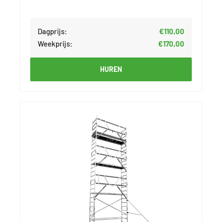
Dagprijs:
€110,00
Weekprijs:
€170,00
HUREN