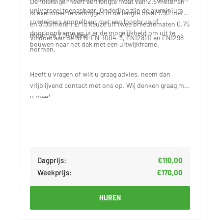
De rolsteiger heeft een lengte maat van 2.5 meter en
universeel toepasbaar. Onderling zijn de aluminium
is eventueel te verkrijgen in de lengte maat 1.90 meter
rolsteigers koppelbaar met een loopbrug of
en 3.05 meter. Er is keuze uit twee breedtematen 0.75
doorloopframe en is er de mogelijkheid om uit te
meter en 1.35 meter.
Voldoet aan de NEN-EN-1004-3, EN128111 en EN1298
bouwen naar het dak met een uitwijkframe.
normen.
Heeft u vragen of wilt u graag advies, neem dan
vrijblijvend contact met ons op. Wij denken graag met
u mee!
Dagprijs:
€110,00
Weekprijs:
€170,00
HUREN