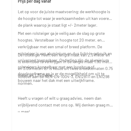
Prijs per dag vanaf
Let op voor de juiste maatvoering; de werkhoogte is
de hoogte tot waar je werkzaamheden uit kan voeren,
de plank waarop je staat ligt +/- 2meter lager.
Met een rolsteiger ga je veilig aan de slag op grote
hoogtes. Verstelbaar in hoogte tot 20 meter, en
verkrijgbaar met een smal of breed platform. De
rolsteiger is van aluminium en dus licht in gebruik en
De rolsteiger heeft een lengte maat van 2.5 meter en
universeel toepasbaar. Onderling zijn de aluminium
is eventueel te verkrijgen in de lengte maat 1.90 meter
rolsteigers koppelbaar met een loopbrug of
en 3.05 meter. Er is keuze uit twee breedtematen 0.75
doorloopframe en is er de mogelijkheid om uit te
meter en 1.35 meter.
Voldoet aan de NEN-EN-1004-3, EN128111 en EN1298
bouwen naar het dak met een uitwijkframe.
normen.
Heeft u vragen of wilt u graag advies, neem dan
vrijblijvend
contact
met ons op. Wij denken graag met
u mee!