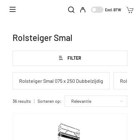
Home
Aanbod
Klim-en steigermaterieel
Excl. BTW
Rolsteiger Smal
Rolsteiger Smal
FILTER
Rolsteiger Smal 075 x 250 Dubbelzijdig
Rolsteige
36 results
Sorteren op: