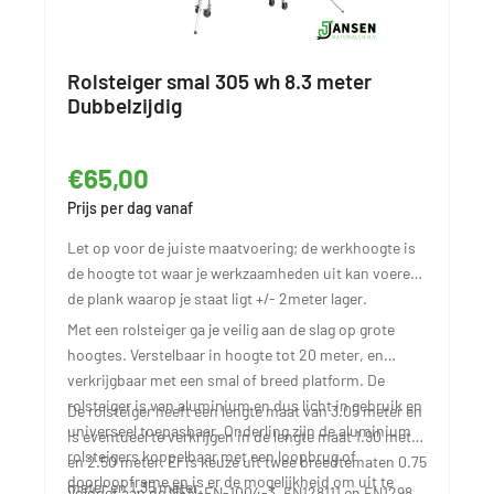
Rolsteiger smal 305 wh 8.3 meter
Dubbelzijdig
€65,00
Prijs per dag vanaf
Let op voor de juiste maatvoering; de werkhoogte is
de hoogte tot waar je werkzaamheden uit kan voeren,
de plank waarop je staat ligt +/- 2meter lager.
Met een rolsteiger ga je veilig aan de slag op grote
hoogtes. Verstelbaar in hoogte tot 20 meter, en
verkrijgbaar met een smal of breed platform. De
rolsteiger is van aluminium en dus licht in gebruik en
De rolsteiger heeft een lengte maat van 3.05 meter en
universeel toepasbaar. Onderling zijn de aluminium
is eventueel te verkrijgen in de lengte maat 1.90 meter
rolsteigers koppelbaar met een loopbrug of
en 2.50 meter. Er is keuze uit twee breedtematen 0.75
doorloopframe en is er de mogelijkheid om uit te
meter en 1.35 meter.
Voldoet aan de NEN-EN-1004-3, EN128111 en EN1298