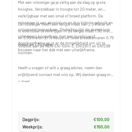
Met een rolsteiger ga je veilig aan de slag op grote
hoogtes. Verstelbaar in hoogte tot 20 meter, en
verkrijgbaar met een smal of breed platform. De
rolsteiger is van aluminium en dus licht in gebruik en
De rolsteiger heeft een lengte maat van 2.5 meter en
universeel toepasbaar. Onderling zijn de aluminium
is eventueel te verkrijgen in de lengte maat 1.90 meter
rolsteigers koppelbaar met een loopbrug of
en 3.05 meter. Er is keuze uit twee breedtematen 0.75
doorloopframe en is er de mogelijkheid om uit te
meter en 1.35 meter.
Voldoet aan de NEN-EN-1004-3, EN128111 en EN1298
bouwen naar het dak met een uitwijkframe.
normen.
Heeft u vragen of wilt u graag advies, neem dan
vrijblijvend contact met ons op. Wij denken graag met
u mee!
Dagprijs:
€100,00
Weekprijs:
€150,00