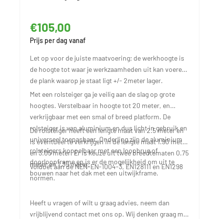
€105,00
Prijs per dag vanaf
Let op voor de juiste maatvoering; de werkhoogte is
de hoogte tot waar je werkzaamheden uit kan voeren,
de plank waarop je staat ligt +/- 2meter lager.
Met een rolsteiger ga je veilig aan de slag op grote
hoogtes. Verstelbaar in hoogte tot 20 meter, en
verkrijgbaar met een smal of breed platform. De
rolsteiger is van aluminium en dus licht in gebruik en
De rolsteiger heeft een lengte maat van 2.5 meter en
universeel toepasbaar. Onderling zijn de aluminium
is eventueel te verkrijgen in de lengte maat 1.90 meter
rolsteigers koppelbaar met een loopbrug of
en 3.05 meter. Er is keuze uit twee breedtematen 0.75
doorloopframe en is er de mogelijkheid om uit te
meter en 1.35 meter.
Voldoet aan de NEN-EN-1004-3, EN128111 en EN1298
bouwen naar het dak met een uitwijkframe.
normen.
Heeft u vragen of wilt u graag advies, neem dan
vrijblijvend contact met ons op. Wij denken graag met