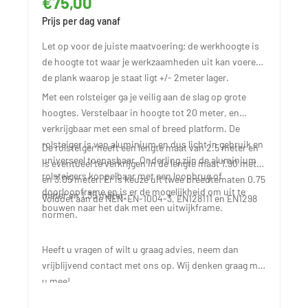
€75,00
Prijs per dag vanaf
Let op voor de juiste maatvoering; de werkhoogte is
de hoogte tot waar je werkzaamheden uit kan voeren,
de plank waarop je staat ligt +/- 2meter lager.
Met een rolsteiger ga je veilig aan de slag op grote
hoogtes. Verstelbaar in hoogte tot 20 meter, en
verkrijgbaar met een smal of breed platform. De
rolsteiger is van aluminium en dus licht in gebruik en
De rolsteiger heeft een lengte maat van 2.5 meter en
universeel toepasbaar. Onderling zijn de aluminium
is eventueel te verkrijgen in de lengte maat 1.90 meter
rolsteigers koppelbaar met een loopbrug of
en 3.05 meter. Er is keuze uit twee breedtematen 0.75
doorloopframe en is er de mogelijkheid om uit te
meter en 1.35 meter.
Voldoet aan de NEN-EN-1004-3, EN128111 en EN1298
bouwen naar het dak met een uitwijkframe.
normen.
Heeft u vragen of wilt u graag advies, neem dan
vrijblijvend contact met ons op. Wij denken graag met
u mee!