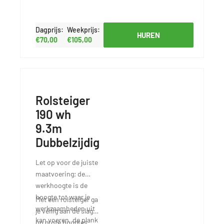
denken graag met u
rolsteigers
mee!
koppelbaar met een
Dagprijs:
Weekprijs:
loopbrug of
HUREN
€70,00
€105,00
doorloopframe en is
er de mogelijkheid
om uit te bouwen
naar het dak met een
uitwijkframe.
Rolsteiger
190 wh
9.3m
Dubbelzijdig
Let op voor de juiste
maatvoering; de
werkhoogte is de
hoogte tot waar je
Met een rolsteiger ga
werkzaamheden uit
je veilig aan de slag
kan voeren, de plank
op grote hoogtes.