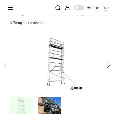
Home
Aanbod
Klim-en steigermaterieel
Rolsteiger Smal
Rolsteiger Smal 075 x 190 Dubbelzijdig
Excl. BTW
Rolsteiger smal 190 wh 9.3 meter Dubbelzijdig
Terug naar overzicht