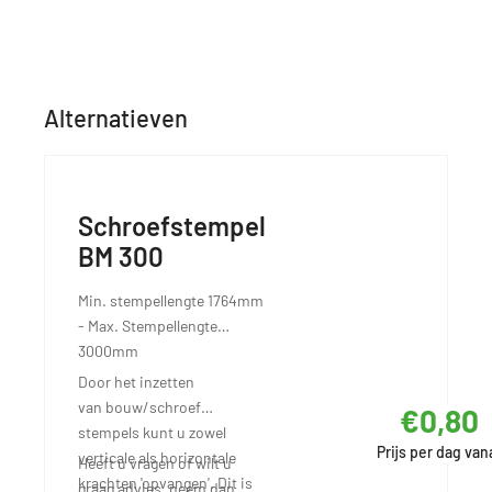
Alternatieven
Schroefstempel
BM 300
Min. stempellengte 1764mm
- Max. Stempellengte
3000mm
Door het inzetten
van bouw/schroef
€0,80
stempels kunt u zowel
Prijs per dag van
verticale als horizontale
Heeft u vragen of wilt u
krachten 'opvangen'. Dit is
graag advies, neem dan