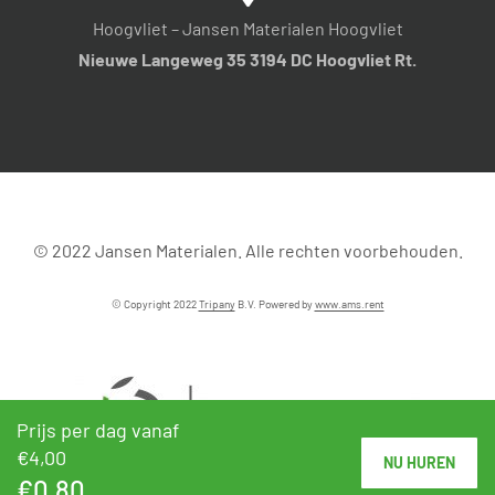
Hoogvliet – Jansen Materialen Hoogvliet
Nieuwe Langeweg 35 3194 DC Hoogvliet Rt.
© 2022 Jansen Materialen. Alle rechten voorbehouden.
© Copyright 2022
Tripany
B.V. Powered by
www.ams.rent
Prijs per dag vanaf
€4,00
NU HUREN
€0,80