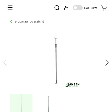
Home
Aanbod
Stempels
Schroefstempel
Excl. BTW
Schroefstempel BM 350
Terug naar overzicht